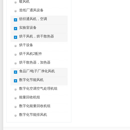
暖风机
造纸厂通风设备
纺织通风机，空调
实验室设备
烘干风机，烘干散热器
烘干设备
烘干风机2配件
烘干散热器，加热器
食品厂/电子厂净化风机
数字化节能风机
数字化空调空气处理机组
能量回收机组
数字化能量回收机组
数字化节能排风机