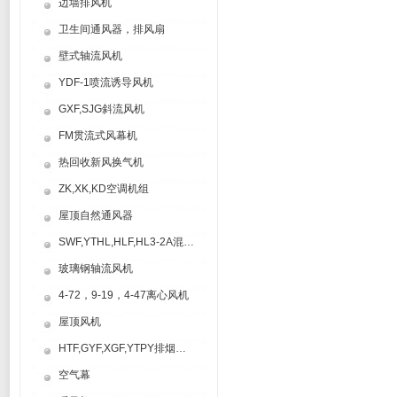
边墙排风机
卫生间通风器，排风扇
壁式轴流风机
YDF-1喷流诱导风机
GXF,SJG斜流风机
FM贯流式风幕机
热回收新风换气机
ZK,XK,KD空调机组
屋顶自然通风器
SWF,YTHL,HLF,HL3-2A混流风机
玻璃钢轴流风机
4-72，9-19，4-47离心风机
屋顶风机
HTF,GYF,XGF,YTPY排烟风机
空气幕