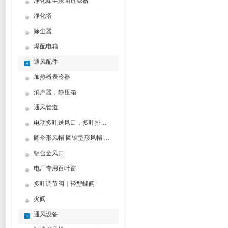
净化除尘杀菌过滤器
净化塔
除尘器
爆配电箱
通风配件
加热器表冷器
消声器，静压箱
通风管道
电动多叶送风口，多叶排烟口
圆伞形风帽|圆锥型形风帽|筒形风帽
铝合金风口
电厂专用百叶窗
多叶调节阀｜轻型蝶阀
火阀
通风设备