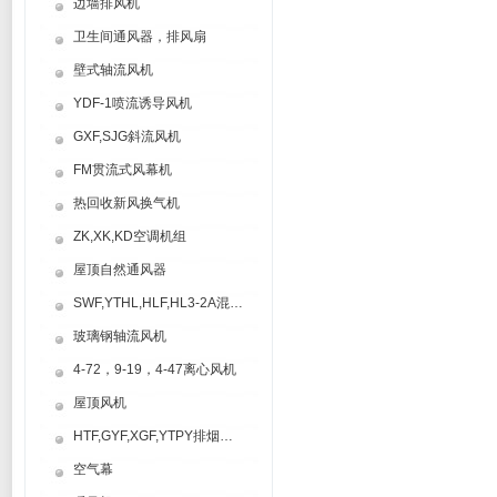
边墙排风机
卫生间通风器，排风扇
壁式轴流风机
YDF-1喷流诱导风机
GXF,SJG斜流风机
FM贯流式风幕机
热回收新风换气机
ZK,XK,KD空调机组
屋顶自然通风器
SWF,YTHL,HLF,HL3-2A混流风机
玻璃钢轴流风机
4-72，9-19，4-47离心风机
屋顶风机
HTF,GYF,XGF,YTPY排烟风机
空气幕