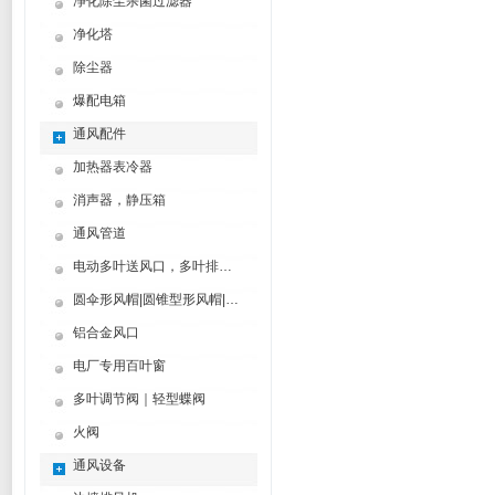
净化除尘杀菌过滤器
净化塔
除尘器
爆配电箱
通风配件
加热器表冷器
消声器，静压箱
通风管道
电动多叶送风口，多叶排烟口
圆伞形风帽|圆锥型形风帽|筒形风帽
铝合金风口
电厂专用百叶窗
多叶调节阀｜轻型蝶阀
火阀
通风设备