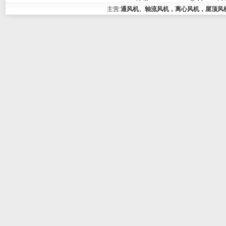
主营:
通风机、轴流风机，离心风机，屋顶风