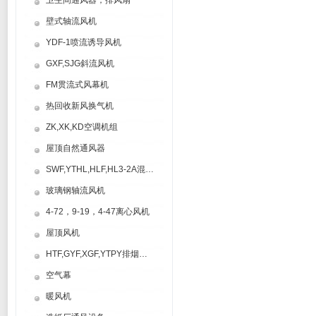
卫生间通风器，排风扇
壁式轴流风机
YDF-1喷流诱导风机
GXF,SJG斜流风机
FM贯流式风幕机
热回收新风换气机
ZK,XK,KD空调机组
屋顶自然通风器
SWF,YTHL,HLF,HL3-2A混流风机
玻璃钢轴流风机
4-72，9-19，4-47离心风机
屋顶风机
HTF,GYF,XGF,YTPY排烟风机
空气幕
暖风机