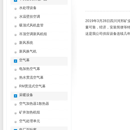
水处理设备
水温壁挂空调
2019年3月28日四川河
吸顶式风机盘管
量可靠，经济，安装简便等
这是我公司供应设备连续几
吊顶空调新风机组
新风系统
新风换气机
空气幕
电加热空气幕
热水贯流空气幕
RM贯流式空气幕
采暖设备
空气加热器1散热器
矿井加热机组
空气处理单元
电厂百叶窗