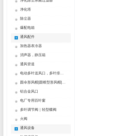
净化除尘杀菌过滤器
净化塔
除尘器
爆配电箱
通风配件
加热器表冷器
消声器，静压箱
通风管道
电动多叶送风口，多叶排烟口
圆伞形风帽|圆锥型形风帽|筒形风帽
铝合金风口
电厂专用百叶窗
多叶调节阀｜轻型蝶阀
火阀
通风设备