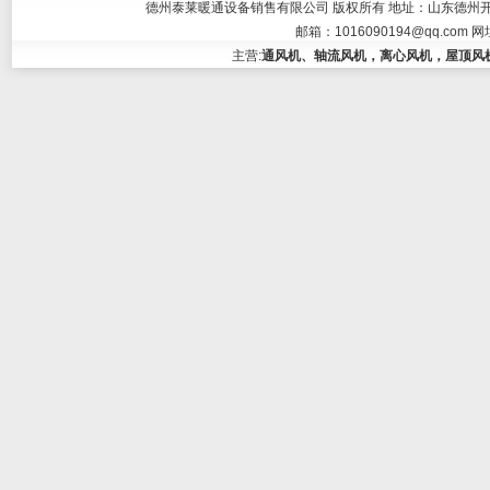
德州泰莱暖通设备销售有限公司 版权所有 地址：山东德州开发区大学东
邮箱：
1016090194@qq.com
网
主营:
通风机、轴流风机，离心风机，屋顶风