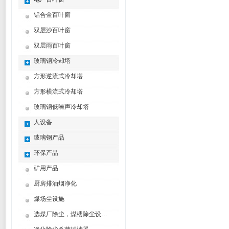
铝合金百叶窗
双层沙百叶窗
双层雨百叶窗
玻璃钢冷却塔
方形逆流式冷却塔
方形横流式冷却塔
玻璃钢低噪声冷却塔
人设备
玻璃钢产品
环保产品
矿用产品
厨房排油烟净化
煤场尘设施
选煤厂除尘，煤楼除尘设计制造方案