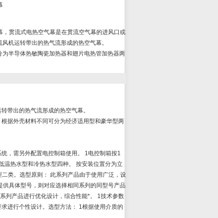
幕
电热空气幕，贯流式电热空气幕是在贯流空气幕的进风口或
流风机运转带出的热气流形成的热空气幕。
分为半导体热敏陶瓷加热器和翅片电热管加热器两
转带出的热气流形成的热空气幕。
根据外壳材料不同可分为经济适用型和豪华型两
统，需另外配置电控制箱使用。 1电控制箱按1
低温热水型和冷热水型四种。 按安装位置分为立
型二类。选型原则： 此系列产品由于使用广泛，设
提供具体型号，则对应选择相同系列的同型号产品
，此系列产品进行优化设计，综合性能*。 1技术参数
求进行个性设计。选型方法： 1根据使用介质的