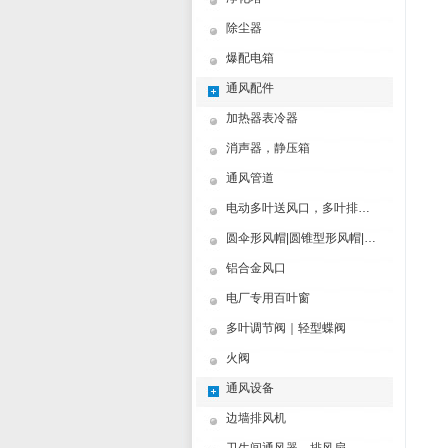
除尘器
爆配电箱
通风配件
加热器表冷器
消声器，静压箱
通风管道
电动多叶送风口，多叶排烟口
圆伞形风帽|圆锥型形风帽|筒形风帽
铝合金风口
电厂专用百叶窗
多叶调节阀｜轻型蝶阀
火阀
通风设备
边墙排风机