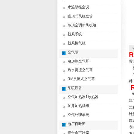
水温壁挂空调
吸顶式风机盘管
吊顶空调新风机组
新风系统
新风换气机
空气幕
R
电加热空气幕
贯
贯
热水贯流空气幕
电
RM贯流式空气幕
种
采暖设备
两
空气加热器1散热器
箱
矿井加热机组
式
计
空气处理单元
或
电厂百叶窗
表
铝合金百叶窗
不