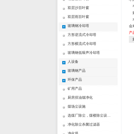
半
双层沙百叶窗
翅
双层雨百叶窗
本
玻璃钢冷却塔
会
产
方形逆流式冷却塔
如
方形横流式冷却塔
玻璃钢低噪声冷却塔
人设备
玻璃钢产品
环保产品
矿用产品
厨房排油烟净化
煤场尘设施
选煤厂除尘，煤楼除尘设计制造方案
净化除尘杀菌过滤器
净化塔