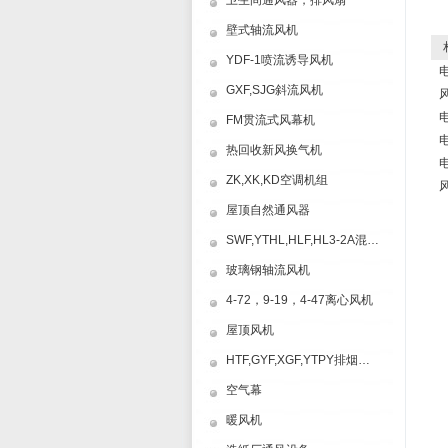
卫生间通风器，排风扇
壁式轴流风机
相
YDF-1喷流诱导风机
电
GXF,SJG斜流风机
电
FM贯流式风幕机
热回收新风换气机
电
ZK,XK,KD空调机组
屋顶自然通风器
SWF,YTHL,HLF,HL3-2A混流风机
玻璃钢轴流风机
4-72，9-19，4-47离心风机
屋顶风机
HTF,GYF,XGF,YTPY排烟风机
空气幕
暖风机