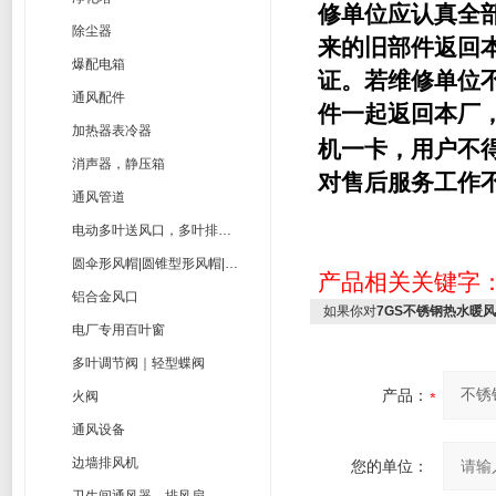
修单位应认真全
除尘器
来的旧部件返回
爆配电箱
证。若维修单位
通风配件
件一起返回本厂
加热器表冷器
机一卡，用户不
消声器，静压箱
对售后服务工作
通风管道
电动多叶送风口，多叶排烟口
圆伞形风帽|圆锥型形风帽|筒形风帽
产品相关关键字
铝合金风口
如果你对
7GS不锈钢热水暖
电厂专用百叶窗
多叶调节阀｜轻型蝶阀
产品：
火阀
通风设备
边墙排风机
您的单位：