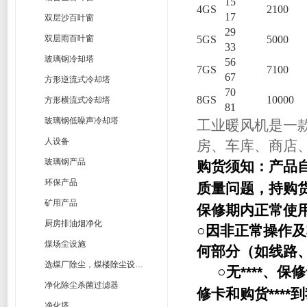
15
4GS
2100
17
双层沙百叶窗
29
双层雨百叶窗
5GS
5000
33
玻璃钢冷却塔
56
7GS
7100
67
方形逆流式冷却塔
70
8GS
10000
方形横流式冷却塔
81
玻璃钢低噪声冷却塔
工业暖风机是一
人设备
房、车库、商店
玻璃钢产品
购货须知：产品
环保产品
质量问题，持购
矿用产品
保修期内正常使
厨房排油烟净化
○因非正常操作
煤场尘设施
何部分（如线路
选煤厂除尘，煤楼除尘设计制造方案
****
○无
、保修
净化除尘杀菌过滤器
****
修卡和购货
到
净化塔