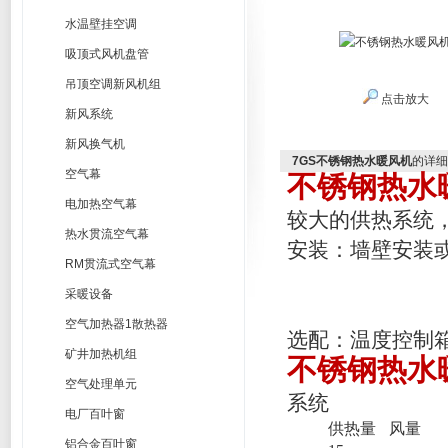
水温壁挂空调
吸顶式风机盘管
吊顶空调新风机组
点击放大
新风系统
新风换气机
7GS不锈钢热水暖风机
的详细
空气幕
不锈钢热水
电加热空气幕
较大的供热系统
热水贯流空气幕
安装：墙壁安装
RM贯流式空气幕
采暖设备
空气加热器1散热器
选配：温度控制
矿井加热机组
不锈钢热水
空气处理单元
系统
电厂百叶窗
供热量
风量
铝合金百叶窗