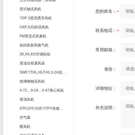
卫生间通风器，排风扇
壁式轴流风机
您的姓名：
YDF-1喷流诱导风机
GXF,SJG斜流风机
联系电话：
FM贯流式风幕机
热回收新风换气机
常用邮箱：
ZK,XK,KD空调机组
屋顶自然通风器
省份：
SWF,YTHL,HLF,HL3-2A混流风机
玻璃钢轴流风机
详细地址：
4-72，9-19，4-47离心风机
屋顶风机
补充说明：
HTF,GYF,XGF,YTPY排烟风机
空气幕
暖风机