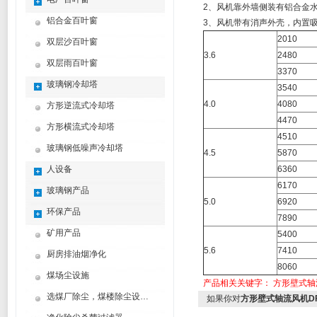
2、风机靠外墙侧装有铝合金
铝合金百叶窗
3、风机带有消声外壳，内置
2010
双层沙百叶窗
3.6
2480
双层雨百叶窗
3370
玻璃钢冷却塔
3540
4.0
4080
方形逆流式冷却塔
4470
方形横流式冷却塔
4510
玻璃钢低噪声冷却塔
4.5
5870
人设备
6360
6170
玻璃钢产品
5.0
6920
环保产品
7890
矿用产品
5400
5.6
7410
厨房排油烟净化
8060
煤场尘设施
产品相关关键字：
方形壁式轴
选煤厂除尘，煤楼除尘设计制造方案
如果你对
方形壁式轴流风机DFBZ-I