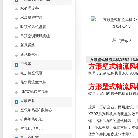
水处理设备
水温壁挂空调
吸顶式风机盘管
吊顶空调新风机组
点击放大
新风系统
新风换气机
方形壁式轴流风机DFBZ-I-3.6/4
空气幕
方形壁式轴流风机DFB
电加热空气幕
机号：2.5#-6.3# 风量:600-9000m
热水贯流空气幕
方形壁式轴流风机DFB
RM贯流式空气幕
特点：采用内转子电机直联传
采暖设备
应用：工矿企业、民用建筑、
空气加热器1散热器
XBDZ系列风机具有明显的
矿井加热机组
馆、各种1场所的壁式排风，
1、外观美观，安装方便，整
空气处理单元
体之间塞以橡皮或软木即可。
电厂百叶窗