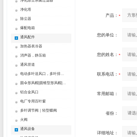
净化除尘杀菌过滤器
净化塔
产品：
除尘器
爆配电箱
您的单位：
通风配件
加热器表冷器
您的姓名：
消声器，静压箱
通风管道
电动多叶送风口，多叶排烟口
联系电话：
圆伞形风帽|圆锥型形风帽|筒形风帽
铝合金风口
常用邮箱：
电厂专用百叶窗
多叶调节阀｜轻型蝶阀
省份：
火阀
通风设备
详细地址：