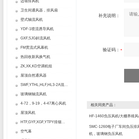
边墙排风机
卫生间通风器，排风扇
补充说明：
壁式轴流风机
YDF-1喷流诱导风机
GXF,SJG斜流风机
FM贯流式风幕机
验证码：
热回收新风换气机
ZK,XK,KD空调机组
屋顶自然通风器
SWF,YTHL,HLF,HL3-2A混流风机
玻璃钢轴流风机
4-72，9-19，4-47离心风机
相关同类产品：
屋顶风机
HF-1460负压风机/大棚养殖
HTF,GYF,XGF,YTPY排烟风机
SMC-1260电子厂车间负压排
空气幕
机，玻璃钢负压风机