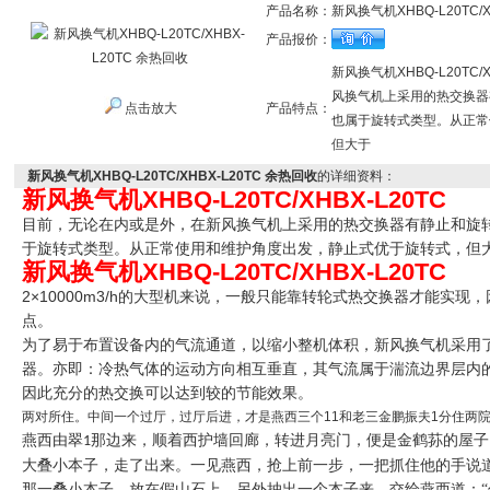
产品名称：
新风换气机XHBQ-L20TC/X
产品报价：
新风换气机XHBQ-L20TC
风换气机上采用的热交换器
点击放大
产品特点：
也属于旋转式类型。从正常
但大于
新风换气机XHBQ-L20TC/XHBX-L20TC 余热回收
的详细资料：
新风换气机XHBQ-L20TC/XHBX-L20TC
目前，无论在内或是外，在新风换气机上采用的热交换器有静止和旋
于旋转式类型。从正常使用和维护角度出发，静止式优于旋转
新风换气机XHBQ-L20TC/XHBX-L20TC
2×10000m3/h的大型机来说，一般只能靠转轮式热交换器才能实
点。
为了易于布置设备内的气流通道，以缩小整机体积，新风换气机采用
器。亦即：冷热气体的运动方向相互垂直，其气流属于湍流边界层内
因此充分的热交换可以达到较的节能效果。
两对所住。中间一个过厅，过厅后进，才是燕西三个
11
和老三金鹏振夫
1
分住两
燕西由翠
那边来，顺着西护墙回廊，转进月亮门，
便是金鹤荪的屋子
1
大叠小本子，走了出来。一见燕西，抢上前一步，一把抓住他的手说
那一叠小本子，放在假山石上。另外抽出一个本子来，交给燕西道：“