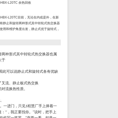
HBX-L20TC 余热回收
/XHBX-L20TC目前，无论在内或是外，在新
有静止和旋转两种形式其中转轮式热交换器
使用和维护角度出发，静止式优于旋转式，
转两种形式其中转轮式热交换器也属
式，但大于
现，因此可以说静止式和旋转式各有优缺
了叉流、静止板式热交换
的对流换热性质。
院。
。一进门，只见
程慧厂手上捧着一
1
道：
“，我正要找你。”说时，把手上
你也写一笔罢。”燕西一看，却是一