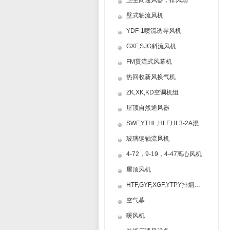
卫生间通风器，排风扇
壁式轴流风机
YDF-1喷流诱导风机
GXF,SJG斜流风机
FM贯流式风幕机
热回收新风换气机
ZK,XK,KD空调机组
屋顶自然通风器
SWF,YTHL,HLF,HL3-2A混流风机
玻璃钢轴流风机
4-72，9-19，4-47离心风机
屋顶风机
HTF,GYF,XGF,YTPY排烟风机
空气幕
暖风机