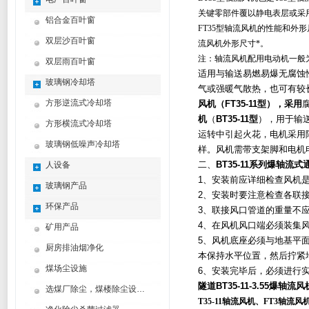
关键零部件覆以静电表层或采
铝合金百叶窗
FT35
型轴流风机的性能和外形尺
双层沙百叶窗
流风机外形尺寸*。
注：轴流风机配用电动机一般
双层雨百叶窗
适用与输送易燃易爆无腐蚀
玻璃钢冷却塔
气或强暖气散热，也可有较
方形逆流式冷却塔
风机（
FT35-11
型），采用
机
（
BT35-11
型
），用于输
方形横流式冷却塔
运转中引起火花，电机采用
玻璃钢低噪声冷却塔
样。风机需带支架脚和电机
二、
BT35-11
系列爆轴流式
人设备
1
、安装前应详细检查风机
玻璃钢产品
2
、安装时要注意检查各联
环保产品
3
、联接风口管道的重量不
4
、在风机风口端必须装集
矿用产品
5
、风机底座必须与地基平
厨房排油烟净化
本保持水平位置，然后拧紧
煤场尘设施
6
、安装完毕后，必须进行
隧道
BT35-11-3.55
爆轴流风
选煤厂除尘，煤楼除尘设计制造方案
T35-11
轴流风机、FT3
轴流风