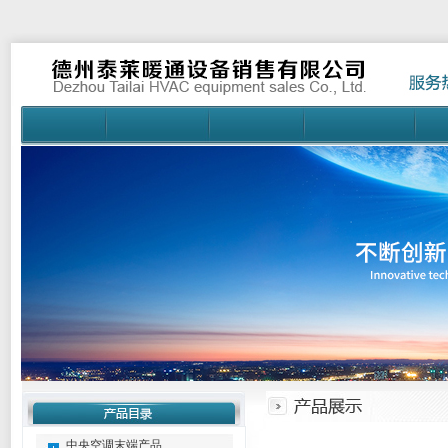
中央空调末端产品