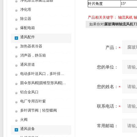
净化除尘杀菌过滤器
叶片角度
15°
净化塔
产品相关关键字：
轴流风机
轴
除尘器
如果你对
腐玻璃钢轴流风机T35
爆配电箱
通风配件
加热器表冷器
产品：
消声器，静压箱
通风管道
您的单位：
电动多叶送风口，多叶排烟口
圆伞形风帽|圆锥型形风帽|筒形风帽
您的姓名：
铝合金风口
电厂专用百叶窗
联系电话：
多叶调节阀｜轻型蝶阀
火阀
常用邮箱：
通风设备