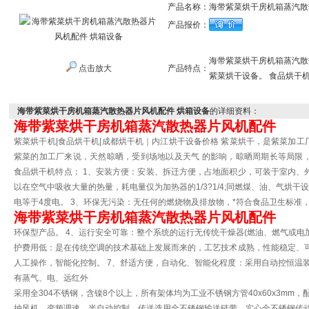
产品名称：
海带紫菜烘干房机箱蒸汽散
产品报价：
海带紫菜烘干房机箱蒸汽散
点击放大
产品特点：
紫菜烘干设备。 食品烘干
海带紫菜烘干房机箱蒸汽散热器片风机配件 烘箱设备
的详细资料：
海带紫菜烘干房机箱蒸汽散热器片风机配件
紫菜烘干机|食品烘干机|成都烘干机｜内江烘干设备价格 紫菜烘干，是紫菜加
紫菜的加工厂来说，天然晾晒，受到场地以及天气 的影响，晾晒周期长等局限
食品烘干机特点： 1、安装方便：安装、拆迁方便，占地面积少，可装于室内、外
以在空气中吸收大量的热量，耗电量仅为加热器的1/3?1/4;同燃煤、油、气烘干
电等于4度电。 3、环保无污染：无任何的燃烧物及排放物，*符合食品卫生标准
海带紫菜烘干房机箱蒸汽散热器片风机配件
环保型产品。 4、运行安全可靠：整个系统的运行无传统干燥器(燃油、燃气或电加
护费用低：是在传统空调的技术基础上发展而来的，工艺技术成熟，性能稳定、可
人工操作，智能化控制。 7、舒适方便，自动化、智能化程度：采用自动控恒温装
有蒸气、电、远红外
采用全304不锈钢，含镍8个以上，所有架体均为工业不锈钢方管
40x60x3m
抽风机，变频调速，半自动控制。传送选用全不锈钢输送链带，实心全不锈钢传动轴