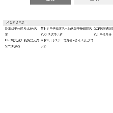
相关同类产品：
洗车烘干热暖风机2热风
药材烘干房箱蒸汽电加热器干燥耐温风
GCF烤漆房
幕
机 热风循环烘箱
机烘干散热器
HRQ造纸化纤换热器蒸汽
木材烘干房1烘干散热器2循环风机 烘箱
空气加热器
设备