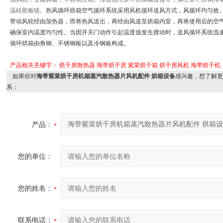
温硅胶板链。
热风循环烘箱空气循环系统采用风机循环送风方式，风循环均匀效
带动风轮经由加热器，而将热风送出，再经由风道至烘箱内
室，再将使用后的空
确保室内温度均匀性。当因开关门动作引起温度值发生摆动时，送风循环系统迅
循环烘箱由角钢、不锈钢板以及冷钢板构成。
产品相关关键字：
烘干房散热器
海带烘干房
紫菜烘干箱
烘干房风机
海带烘干机
如果你对
海带紫菜烘干房机箱蒸汽散热器片风机配件 烘箱设备
感兴趣，想了解更
系：
产品：
您的单位：
您的姓名：
联系电话：