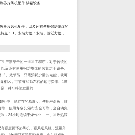
热器片风机配件 烘箱设备
热器片风机配件，以及还有使用锅炉燃煤的
机特点： 1、安装方便：安装、拆迁方便，
工厂生产紫菜干的一道加工程序，对于传统的
，以及还有使用锅炉燃煤的紫菜烘干设备。
; 2、效节能：只需消耗少量的电能，就可
设备相比，可节省75%左右的运行费用。1度
，是一种可持续发展的
热)中可能存在的易燃 6、使用寿命长，维
靠，使用寿命长;运行安全可靠，全自动免
置，24小时连续干燥作业。 一、加热热源
m，配有强度循环热风机，强风送风机，流量外
，fl/fp进口不锈钢轴承座，食品标准耐