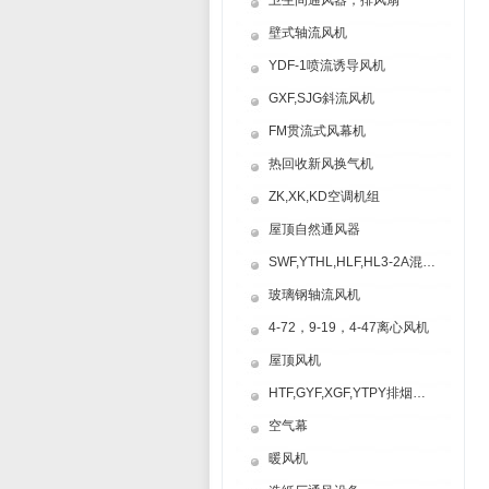
卫生间通风器，排风扇
壁式轴流风机
YDF-1喷流诱导风机
GXF,SJG斜流风机
FM贯流式风幕机
热回收新风换气机
ZK,XK,KD空调机组
屋顶自然通风器
SWF,YTHL,HLF,HL3-2A混流风机
玻璃钢轴流风机
4-72，9-19，4-47离心风机
屋顶风机
HTF,GYF,XGF,YTPY排烟风机
空气幕
暖风机