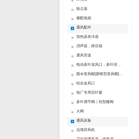
除尘器
爆配电箱
通风配件
加热器表冷器
消声器，静压箱
通风管道
电动多叶送风口，多叶排烟口
圆伞形风帽|圆锥型形风帽|筒形风帽
铝合金风口
电厂专用百叶窗
多叶调节阀｜轻型蝶阀
火阀
通风设备
边墙排风机