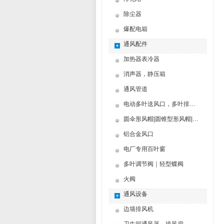
除尘器
爆配电箱
通风配件
加热器表冷器
消声器，静压箱
通风管道
电动多叶送风口，多叶排烟口
圆伞形风帽|圆锥型形风帽|筒形风帽
铝合金风口
电厂专用百叶窗
多叶调节阀｜轻型蝶阀
火阀
通风设备
边墙排风机