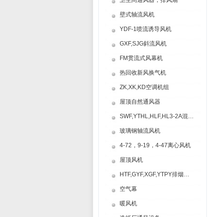
卫生间通风器，排风扇
壁式轴流风机
YDF-1喷流诱导风机
GXF,SJG斜流风机
FM贯流式风幕机
热回收新风换气机
ZK,XK,KD空调机组
屋顶自然通风器
SWF,YTHL,HLF,HL3-2A混流风机
玻璃钢轴流风机
4-72，9-19，4-47离心风机
屋顶风机
HTF,GYF,XGF,YTPY排烟风机
空气幕
暖风机