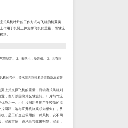
A,轴流式风机叶片的工作方式与飞机的机翼类
上作用于机翼上并支撑飞机的重量，而轴流
移动。
气流稳定。
2
、振动小，噪音低。
3
、具有雨
风机的气体，要求应无粘性和纤维物质及显著
机翼上并支撑飞机的重量，而轴流式风机则
置，也可以围绕其纵轴旋转。叶片与气流
要优势之一。小叶片间距角度产生较低的流
片间距（这与直升机旋翼颇为相似），从
机，是工矿企业常用的一种风机，安不同
风，安装方便，通风换气效果明显，安全，