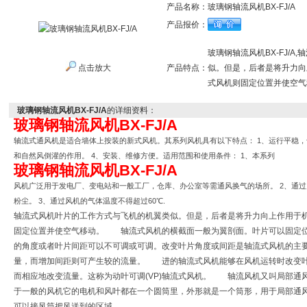
产品名称：
玻璃钢轴流风机BX-FJ/A
产品报价：
玻璃钢轴流风机BX-FJ/
点击放大
产品特点：
似。但是，后者是将升力向
式风机则固定位置并使空气
玻璃钢轴流风机BX-FJ/A
的详细资料：
玻璃钢轴流风机BX-FJ/A
轴流式通风机是适合墙体上按装的新式风机。其系列风机具有以下特点：
1
、运行平稳，
和自然风倒灌的作用。
4
、安装、维修方便。适用范围和使用条件：
1
、本系列
玻璃钢轴流风机BX-FJ/A
风机广泛用于发电厂、变电站和一般工厂，仓库、办公室等需通风换气的场所。 2
、通过
粉尘。
3
、通过风机的气体温度不得超过
60
℃
.
轴流式风机叶片的工作方式与飞机的机翼类似。但是，后者是将升力向上作用于
固定位置并使空气移动。
轴流式风机的横截面一般为翼剖面。叶片可以固定位
的角度或者叶片间距可以不可调或可调。改变叶片角度或间距是轴流式风机的主
量，而增加间距则可产生较的流量。
进的轴流式风机能够在风机运转时改变叶
而相应地改变流量。这称为动叶可调
(VP)
轴流式风机。
轴流风机又叫局部通风
于一般的风机它的电机和风叶都在一个圆筒里，外形就是一个筒形，用于局部通
可以接风筒把风送到的区域．