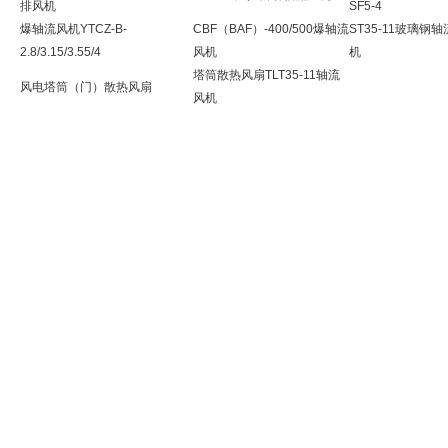
排风机
SF5-4
爆轴流风机YTCZ-B-
CBF（BAF）-400/500爆轴流
ST35-11玻璃钢
2.8/3.15/3.55/4
风机
机
塔筒散热风扇TLT35-11轴流
风电塔筒（门）散热风扇
风机