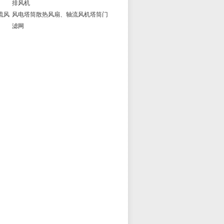
排风机
轴流风
风电塔筒散热风扇、轴流风机塔筒门
滤网