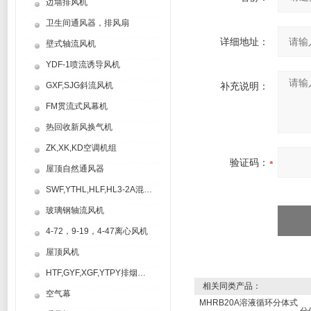
边墙排风机
卫生间通风器，排风扇
详细地址：
壁式轴流风机
YDF-1喷流诱导风机
GXF,SJG斜流风机
补充说明：
FM贯流式风幕机
热回收新风换气机
ZK,XK,KD空调机组
验证码：
屋顶自然通风器
SWF,YTHL,HLF,HL3-2A混流风机
玻璃钢轴流风机
4-72，9-19，4-47离心风机
屋顶风机
HTF,GYF,XGF,YTPY排烟风机
相关同类产品：
空气幕
MHRB20A溶液循环分体式