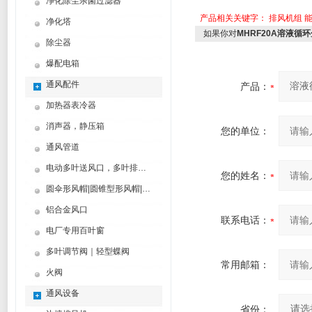
净化除尘杀菌过滤器
产品相关关键字：
排风机组
净化塔
如果你对
MHRF20A溶液
除尘器
爆配电箱
通风配件
产品：
加热器表冷器
消声器，静压箱
您的单位：
通风管道
电动多叶送风口，多叶排烟口
您的姓名：
圆伞形风帽|圆锥型形风帽|筒形风帽
铝合金风口
联系电话：
电厂专用百叶窗
多叶调节阀｜轻型蝶阀
常用邮箱：
火阀
通风设备
省份：