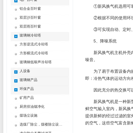
①新风换气机选用可
铝合金百叶窗
双层沙百叶窗
②根据不同的使用环
双层雨百叶窗
③可实现自动、定时
玻璃钢冷却塔
5、降噪系统
方形逆流式冷却塔
新风换气机主机外壳
方形横流式冷却塔
噪音。
玻璃钢低噪声冷却塔
人设备
为了易于布置设备内
即：冷热气体的运动方向
玻璃钢产品
环保产品
因此充分的热交换可
矿用产品
新风换气机是一种新
厨房排油烟净化
鲜空气输入室内，新风换
煤场尘设施
提供新鲜的经过过滤的室
的空气，这些空气富含新
选煤厂除尘，煤楼除尘设计制造方案