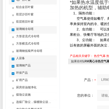
*
如果热水温度低于
加热的机型，辅助
铝合金百叶窗
1、隔热功能：
双层沙百叶窗
空气幕使得如餐厅、商店
双层雨百叶窗
率来保持室内的冷、暖的
玻璃钢冷却塔
2、虫功能： 可以发现
果柜台、快餐厅等地的卫
方形逆流式冷却塔
3、尘功能： 如果在精
方形横流式冷却塔
以有效的屏蔽外面的灰尘，
玻璃钢低噪声冷却塔
产品相关关键字：
热空气幕
人设备
如果你对
LRM离心冷热空气幕D
玻璃钢产品
环保产品
产品：
矿用产品
厨房排油烟净化
煤场尘设施
您的单位：
选煤厂除尘，煤楼除尘设计制造方案