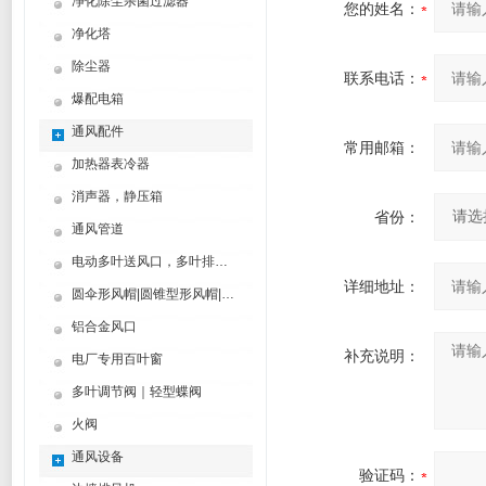
净化除尘杀菌过滤器
您的姓名：
净化塔
除尘器
联系电话：
爆配电箱
通风配件
常用邮箱：
加热器表冷器
消声器，静压箱
省份：
通风管道
电动多叶送风口，多叶排烟口
详细地址：
圆伞形风帽|圆锥型形风帽|筒形风帽
铝合金风口
补充说明：
电厂专用百叶窗
多叶调节阀｜轻型蝶阀
火阀
通风设备
验证码：