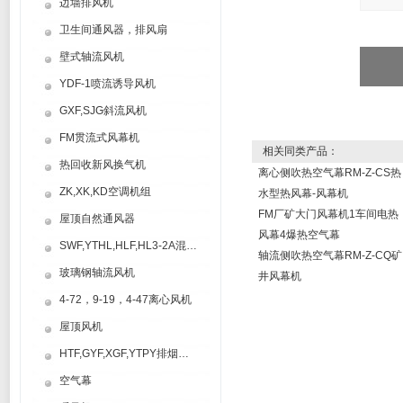
边墙排风机
卫生间通风器，排风扇
壁式轴流风机
YDF-1喷流诱导风机
GXF,SJG斜流风机
FM贯流式风幕机
相关同类产品：
热回收新风换气机
离心侧吹热空气幕RM-Z-CS热
ZK,XK,KD空调机组
水型热风幕-风幕机
FM厂矿大门风幕机1车间电热
屋顶自然通风器
风幕4爆热空气幕
SWF,YTHL,HLF,HL3-2A混流风机
轴流侧吹热空气幕RM-Z-CQ矿
玻璃钢轴流风机
井风幕机
4-72，9-19，4-47离心风机
屋顶风机
HTF,GYF,XGF,YTPY排烟风机
空气幕