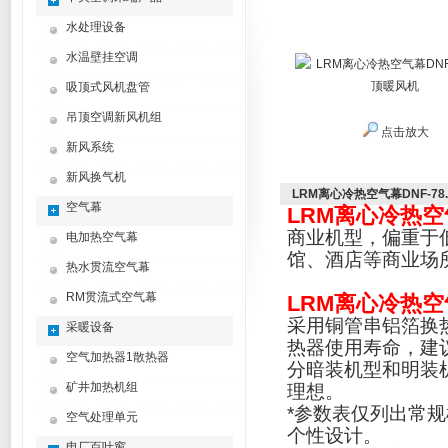
水处理设备
水温壁挂空调
吸顶式风机盘管
吊顶空调新风机组
点击放大
新风系统
新风换气机
LRM离心冷热空气幕DNF-78
空气幕
LRM离心冷热空气
商业机型，偏重于
电加热空气幕
馆、酒店等商业场
热水贯流空气幕
RM贯流式空气幕
LRM离心冷热空气
采用铜管串铝箔换
采暖设备
热器使用寿命，建
空气加热器1散热器
分暗装机型和明装
矿井加热机组
理想。
*
参数表仅列出常规
空气处理单元
个性设计。
电厂百叶窗