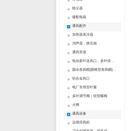
除尘器
爆配电箱
通风配件
加热器表冷器
消声器，静压箱
通风管道
电动多叶送风口，多叶排烟口
圆伞形风帽|圆锥型形风帽|筒形风帽
铝合金风口
电厂专用百叶窗
多叶调节阀｜轻型蝶阀
火阀
通风设备
边墙排风机