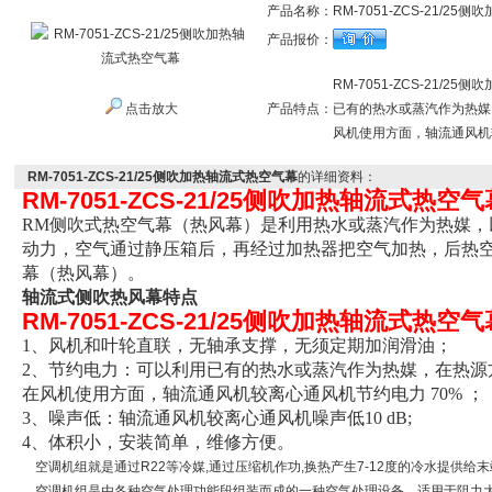
产品名称：
RM-7051-ZCS-21/2
产品报价：
RM-7051-ZCS-21/
点击放大
产品特点：
已有的热水或蒸汽作为热媒
风机使用方面，轴流通风机较
RM-7051-ZCS-21/25侧吹加热轴流式热空气幕
的详细资料：
RM-7051-ZCS-21/25侧吹加热轴流式热空气
RM侧吹式热空气幕（热风幕）是利用热水或蒸汽作为热媒，
动力，空气通过静压箱后，再经过加热器把空气加热，后热
幕（热风幕）。
轴流式侧吹热风幕特点
RM-7051-ZCS-21/25侧吹加热轴流式热空气
1、风机和叶轮直联，无轴承支撑，无须定期加润滑油；
2
、节约电力：可以利用已有的热水或蒸汽作为热媒，在热源
在风机使用方面，轴流通风机较离心通风机节约电力 70% ；
3
、噪声低：轴流通风机较离心通风机噪声低10 dB;
4
、体积小，安装简单，维修方便。
空调机组就是通过R22等冷媒,通过压缩机作功,换热产生7-12度的冷水提供给
空调机组是由各种空气处理功能段组装而成的一种空气处理设备。适用于阻力大于