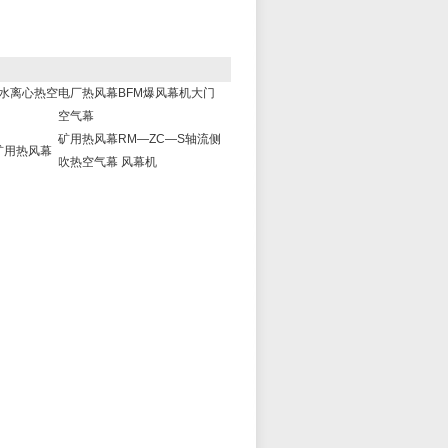
热水离心热空
电厂热风幕BFM爆风幕机大门
空气幕
矿用热风幕RM—ZC—S轴流侧
矿用热风幕
吹热空气幕 风幕机