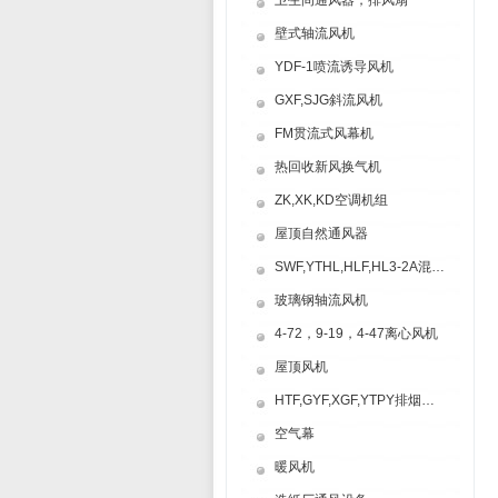
卫生间通风器，排风扇
壁式轴流风机
YDF-1喷流诱导风机
GXF,SJG斜流风机
FM贯流式风幕机
热回收新风换气机
ZK,XK,KD空调机组
屋顶自然通风器
SWF,YTHL,HLF,HL3-2A混流风机
玻璃钢轴流风机
4-72，9-19，4-47离心风机
屋顶风机
HTF,GYF,XGF,YTPY排烟风机
空气幕
暖风机