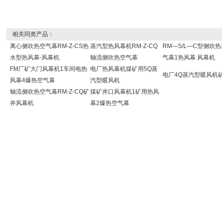
相关同类产品：
离心侧吹热空气幕RM-Z-CS热
蒸汽型热风幕机RM-Z-CQ
RM—S/L—C型侧吹
水型热风幕-风幕机
轴流侧吹热空气幕
气幕1热风幕 风幕机
FM厂矿大门风幕机1车间电热
电厂热风幕机煤矿用5Q蒸
电厂4Q蒸汽型暖风机
风幕4爆热空气幕
汽型暖风机
轴流侧吹热空气幕RM-Z-CQ矿
煤矿井口风幕机1矿用热风
井风幕机
幕2爆热空气幕