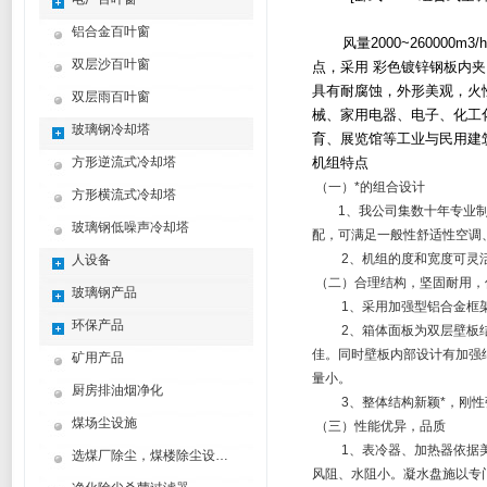
铝合金百叶窗
风量2000~26000
双层沙百叶窗
点，采用 彩色镀锌钢板内
具有耐腐蚀，外形美观，火
双层雨百叶窗
械、家用电器、电子、化工
玻璃钢冷却塔
育、展览馆等工业与民用建
方形逆流式冷却塔
机组特点
（一）*的组合设计
方形横流式冷却塔
1、我公司集数十年专业制造
玻璃钢低噪声冷却塔
配，可满足一般性舒适性空调
2、机组的度和宽度可灵活
人设备
（二）合理结构，坚固耐用，
玻璃钢产品
1、采用加强型铝合金框架
环保产品
2、箱体面板为双层壁板结构
佳。同时壁板内部设计有加强
矿用产品
量小。
厨房排油烟净化
3、整体结构新颖*，刚性
煤场尘设施
（三）性能优异，品质
1、表冷器、加热器依据美空
选煤厂除尘，煤楼除尘设计制造方案
风阻、水阻小。凝水盘施以专