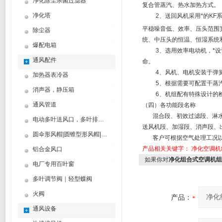
净化除尘杀菌过滤器
复合管蒸汽、热水加热方式。
净化塔
2、送回风机采用*的KF系
平稳噪音低、效率、压头范围
除尘器
统、中压头的恒温、恒湿系统
爆配电箱
3、选用效率电动机，*设计
通风配件
命。
4、风机、电机安装于弹簧
加热器表冷器
5、根据需要可配置干蒸汽
消声器，静压箱
6、机组配有特殊设计的检
通风管道
（四）各功能段名称
混合段、初效过滤段、淋水
电动多叶送风口，多叶排烟口
送风机段、加湿段、消声段、
圆伞形风帽|圆锥型形风帽|筒形风帽
客户可根据空气处理工况以
产品相关关键字：
净化空调机
铝合金风口
如果你对
净化组合式空调机组Z
电厂专用百叶窗
多叶调节阀｜轻型蝶阀
火阀
产品：
通风设备