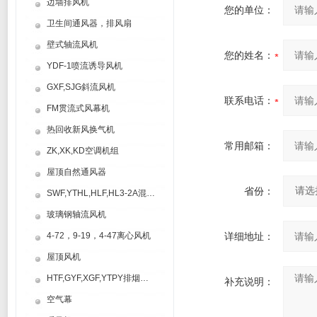
边墙排风机
您的单位：
卫生间通风器，排风扇
壁式轴流风机
您的姓名：
YDF-1喷流诱导风机
GXF,SJG斜流风机
联系电话：
FM贯流式风幕机
热回收新风换气机
常用邮箱：
ZK,XK,KD空调机组
屋顶自然通风器
省份：
SWF,YTHL,HLF,HL3-2A混流风机
玻璃钢轴流风机
4-72，9-19，4-47离心风机
详细地址：
屋顶风机
HTF,GYF,XGF,YTPY排烟风机
补充说明：
空气幕