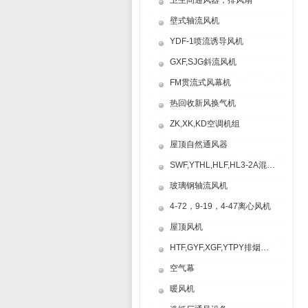
卫生间通风器，排风扇
壁式轴流风机
YDF-1喷流诱导风机
GXF,SJG斜流风机
FM贯流式风幕机
热回收新风换气机
ZK,XK,KD空调机组
屋顶自然通风器
SWF,YTHL,HLF,HL3-2A混流风机
玻璃钢轴流风机
4-72，9-19，4-47离心风机
屋顶风机
HTF,GYF,XGF,YTPY排烟风机
空气幕
暖风机