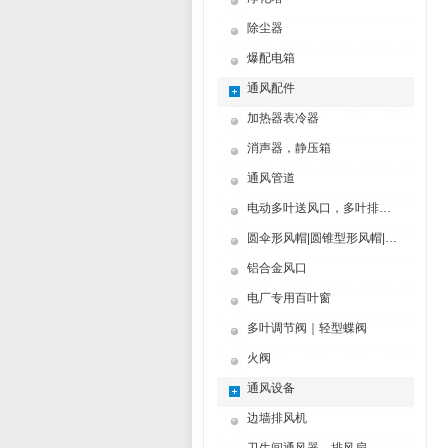
除尘器
爆配电箱
通风配件
加热器表冷器
消声器，静压箱
通风管道
电动多叶送风口，多叶排烟口
圆伞形风帽|圆锥型形风帽|筒形风帽
铝合金风口
电厂专用百叶窗
多叶调节阀｜轻型蝶阀
火阀
通风设备
边墙排风机