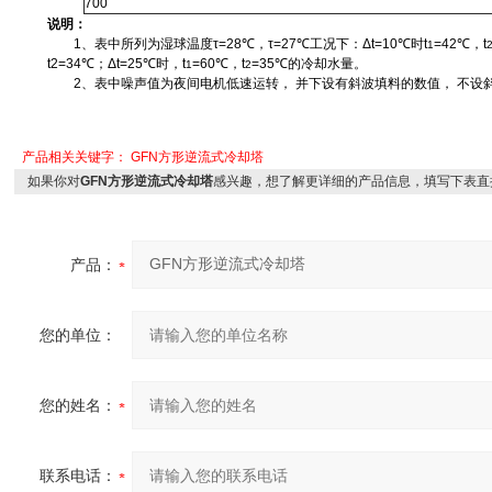
700
说明：
1、表中所列为湿球温度τ=28℃，τ=27℃工况下：Δt=10℃时t
=42
℃，t
1
t2=34℃；Δt=25℃时，t
=60
℃，t
=35
℃的冷却水量。
1
2
2、表中噪声值为夜间电机低速运转， 并下设有斜波填料的数值， 不设斜波
产品相关关键字：
GFN方形逆流式冷却塔
如果你对
GFN方形逆流式冷却塔
感兴趣，想了解更详细的产品信息，填写下表直
产品：
您的单位：
您的姓名：
联系电话：