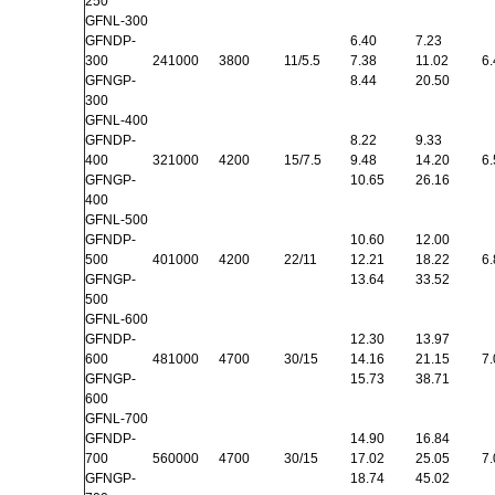
250
GFNL-300
GFNDP-
6.40
7.23
300
241000
3800
11/5.5
7.38
11.02
6.
GFNGP-
8.44
20.50
300
GFNL-400
GFNDP-
8.22
9.33
400
321000
4200
15/7.5
9.48
14.20
6.
GFNGP-
10.65
26.16
400
GFNL-500
GFNDP-
10.60
12.00
500
401000
4200
22/11
12.21
18.22
6.
GFNGP-
13.64
33.52
500
GFNL-600
GFNDP-
12.30
13.97
600
481000
4700
30/15
14.16
21.15
7.
GFNGP-
15.73
38.71
600
GFNL-700
GFNDP-
14.90
16.84
700
560000
4700
30/15
17.02
25.05
7.
GFNGP-
18.74
45.02