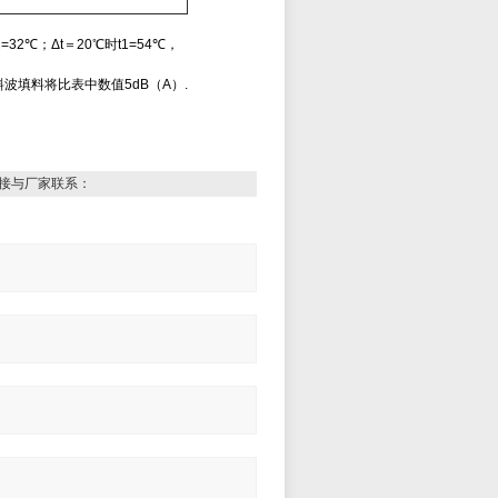
=32
℃；Δt＝20℃时t1=54℃，
2
填料将比表中数值5dB（A）.
接与厂家联系：