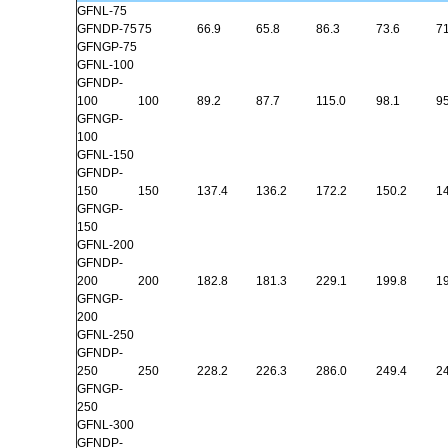
GFNL-75
GFNDP-75
75
66.9
65.8
86.3
73.6
71
GFNGP-75
GFNL-100
GFNDP-
100
100
89.2
87.7
115.0
98.1
95
GFNGP-
100
GFNL-150
GFNDP-
150
150
137.4
136.2
172.2
150.2
14
GFNGP-
150
GFNL-200
GFNDP-
200
200
182.8
181.3
229.1
199.8
19
GFNGP-
200
GFNL-250
GFNDP-
250
250
228.2
226.3
286.0
249.4
24
GFNGP-
250
GFNL-300
GFNDP-