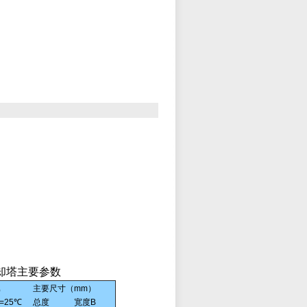
冷却塔主要参数
主要尺寸（mm）
h）
t=25℃
总度
宽度B