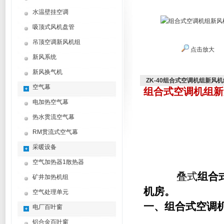
水温壁挂空调
吸顶式风机盘管
吊顶空调新风机组
点击放大
新风系统
新风换气机
ZK-40组合式空调机组新风机
空气幕
组合式空调机组新
电加热空气幕
热水贯流空气幕
RM贯流式空气幕
采暖设备
空气加热器1散热器
叠式
组合
矿井加热机组
机房。
空气处理单元
一、
组合式空调
电厂百叶窗
铝合金百叶窗