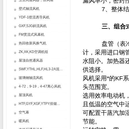
漏风率小，密封
卫生间通风器，排风扇
7、整体结构新
壁式轴流风机
YDF-1喷流诱导风机
三、
组合
GXF,SJG斜流风机
FM贯流式风幕机
盘管（表
热回收新风换气机
计，采用进口钢
ZK,XK,KD空调机组
水阻小。加热器
屋顶自然通风器
供选择。
SWF,YTHL,HLF,HL3-2A混流风机
风机采用*的KF
玻璃钢轴流风机
头范围宽。
4-72，9-19，4-47离心风机
选用效率电动机
屋顶风机
且低温的空气中
HTF,GYF,XGF,YTPY排烟风机
可配置干蒸汽加
空气幕
节能。
暖风机