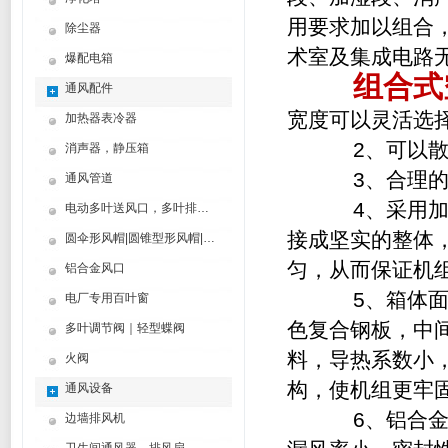
用要求加以组合
除尘器
术室及集成电路
爆配电箱
组合式
通风配件
宽度可以灵活选
加热器表冷器
2、可以散件
消声器，静压箱
3、合理的框
通风管道
4、采用加强
电动多叶送风口，多叶排烟口
接成坚实的整体
圆伞形风帽|圆锥型形风帽|筒形风帽
匀，从而保证机
铝合金风口
5、箱体面板
电厂专用百叶窗
色复合钢板，中间
多叶调节阀｜轻型蝶阀
料，导热系数小
火阀
构，使机组更牢
通风设备
6、铝合金面
边墙排风机