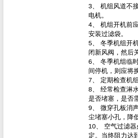
3
、 机组风道不
电机。
4
、 机组开机前
安装过滤袋。
5
、 冬季机组开
闭新风阀，然后
6
、 冬季机组临
间停机，则应将
7
、 定期检查机
8
、 经常检查淋
是否堵塞，是否
9
、 微穿孔板消
尘堵塞小孔，降
10
、 空气过滤
定。当终阻力达