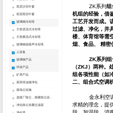
ZK
系列
组
双层沙百叶窗
机组的经验，借
双层雨百叶窗
工艺开发而成。
玻璃钢冷却塔
过滤、净化，并
方形逆流式冷却塔
楼、体育馆等需
方形横流式冷却塔
烟、食品、 精
玻璃钢低噪声冷却塔
人设备
ZK系列
组
玻璃钢产品
（ZKJ）两种。处
环保产品
组各项性能（如
矿用产品
二、
组合式空调
厨房排油烟净化
煤场尘设施
金永利空
选煤厂除尘，煤楼除尘设计制造方案
求精的理念，提
净化除尘杀菌过滤器
段、加湿段、消
净化塔