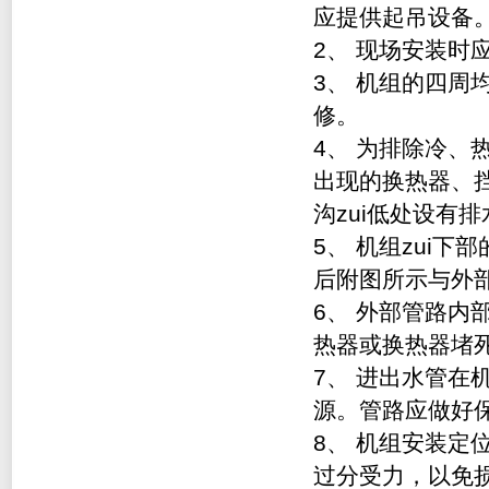
应提供起吊设备
2
、 现场安装时
3
、 机组的四周
修。
4
、 为排除冷、
出现的换热器、
沟zui低处设有
5
、 机组zui
后附图所示与外
6
、 外部管路内
热器或换热器堵
7
、 进出水管在
源。管路应做好
8
、 机组安装定
过分受力，以免