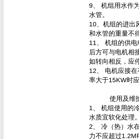
9
、 机组用水作
水管。
10
、机组的进出
和水管的重量不
11
、 机组的供电
后方可与电机相
如转向相反，应
12
、 电机应接
率大于15KW时
使用及维
1
、 机组使用的
水质宜软化处理
2
、 冷（热）水在
力不应超过1.2M