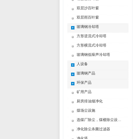
双层沙百叶窗
双层雨百叶窗
玻璃钢冷却塔
方形逆流式冷却塔
方形横流式冷却塔
玻璃钢低噪声冷却塔
人设备
玻璃钢产品
环保产品
矿用产品
厨房排油烟净化
煤场尘设施
选煤厂除尘，煤楼除尘设计制造方案
净化除尘杀菌过滤器
净化塔