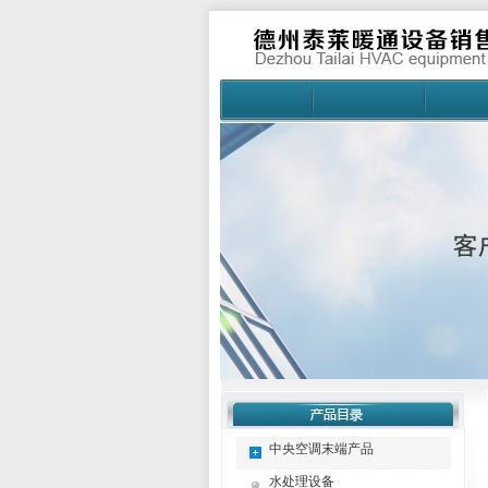
中央空调末端产品
水处理设备