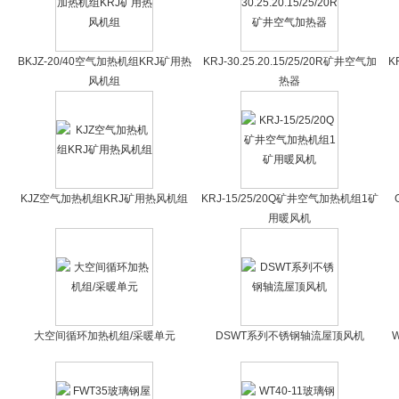
BKJZ-20/40空气加热机组KRJ矿用热
KRJ-30.25.20.15/25/20R矿井空气加
K
风机组
热器
KJZ空气加热机组KRJ矿用热风机组
KRJ-15/25/20Q矿井空气加热机组1矿
用暖风机
大空间循环加热机组/采暖单元
DSWT系列不锈钢轴流屋顶风机