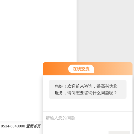
在线交流
您好！欢迎前来咨询，很高兴为您
服务，请问您要咨询什么问题呢？
34-6348000
返回首页