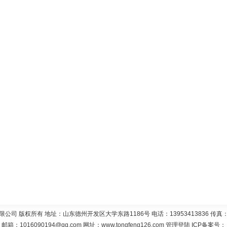
 版权所有 地址：山东德州开发区大学东路1186号 电话：13953413836 传真：05
邮箱：
1016090194@qq.com
网址：
www.tongfeng126.com
管理登陆
ICP备案号：