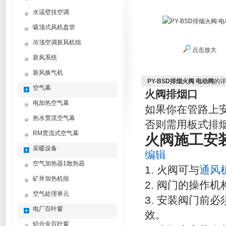
水温壁挂空调
吸顶式风机盘管
吊顶空调新风机组
点击放大
新风系统
新风换气机
PY-BSD排烟火阀 电动阀
的详
空气幕
火阀
排烟口
电加热空气幕
如果你在管路上
热水贯流空气幕
否则需用板式排
RM贯流式空气幕
火阀
施工安
采暖设备
编辑
空气加热器1散热器
1.
火阀可与
通风
矿井加热机组
2.
阀门的操作机
空气处理单元
3.
安装阀门前必
电厂百叶窗
效。
铝合金百叶窗