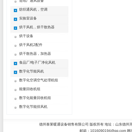
造纸厂通风设备
纺织通风机，空调
实验室设备
烘干风机，烘干散热器
烘干设备
烘干风机2配件
烘干散热器，加热器
食品厂/电子厂净化风机
数字化节能风机
数字化空调空气处理机组
能量回收机组
数字化能量回收机组
数字化节能排风机
德州泰莱暖通设备销售有限公司 版权所有 地址：山东德州开发区大学东
邮箱：
1016090194@qq.com
网