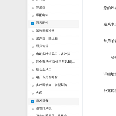
除尘器
您的姓
爆配电箱
通风配件
联系电
加热器表冷器
消声器，静压箱
常用邮
通风管道
电动多叶送风口，多叶排烟口
省
圆伞形风帽|圆锥型形风帽|筒形风帽
铝合金风口
详细地
电厂专用百叶窗
多叶调节阀｜轻型蝶阀
补充说
火阀
通风设备
边墙排风机