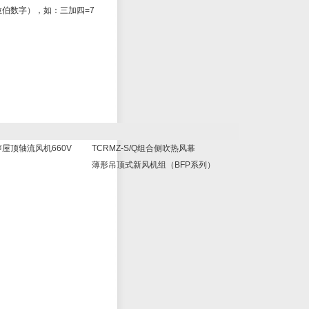
伯数字），如：三加四=7
噪声屋顶轴流风机660V
TCRMZ-S/Q组合侧吹热风幕
薄形吊顶式新风机组（BFP系列）