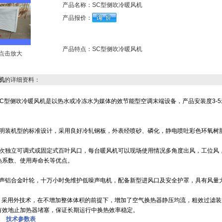
产品名称：
SC型侧吹冷暖风机
产品报价：
产品特点：
SC型侧吹冷暖风机
点击放大
机
的详细资料：
C
型侧吹冷暖风机是以热水或冷冻水为媒体的效节能型空调末端设备，产品安装度3-
装机型的标准设计，采用良好冷轧钢板，外表经喷砂、磷化，静电喷吐彩色环氧树
独立可调式或固定式百叶风口，每台暖风机可以现场使用情况多角度出风，工位风，
热系数、使用寿命长等优点。
铝合金叶轮，十万小时免维护低噪声电机，配备新型进风口及安全护罩，具有风量
采用外技术，在不增加整体体积的前提下，增加了空气换热器静压均流，粗效过滤装
有效地止加热器堵塞，保证长期运行中换热效率稳定。
 技术参数表