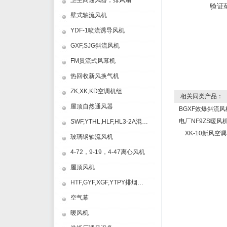
卫生间通风器，排风扇
验证
壁式轴流风机
YDF-1喷流诱导风机
GXF,SJG斜流风机
FM贯流式风幕机
热回收新风换气机
ZK,XK,KD空调机组
相关同类产品：
屋顶自然通风器
BGXF效爆斜流风
电厂NF9ZS暖风
SWF,YTHL,HLF,HL3-2A混流风机
XK-10新风空
玻璃钢轴流风机
4-72，9-19，4-47离心风机
屋顶风机
HTF,GYF,XGF,YTPY排烟风机
空气幕
暖风机