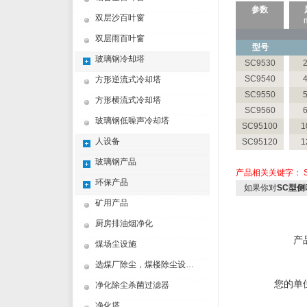
参数
双层沙百叶窗
双层雨百叶窗
型号
玻璃钢冷却塔
SC9530
SC9540
方形逆流式冷却塔
SC9550
方形横流式冷却塔
SC9560
玻璃钢低噪声冷却塔
SC95100
1
人设备
SC95120
1
玻璃钢产品
产品相关关键字：
环保产品
如果你对
SC型
矿用产品
厨房排油烟净化
产
煤场尘设施
选煤厂除尘，煤楼除尘设计制造方案
您的单
净化除尘杀菌过滤器
净化塔