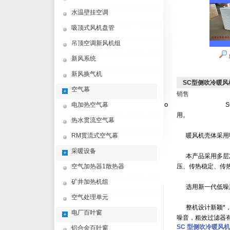
水温壁挂空调
吸顶式风机盘管
吊顶空调新风机组
新风系统
新风换气机
SC型侧吹冷暖风
空气幕
销售
o
电加热空气幕
S
用。
热水贯流空气幕
RM贯流式空气幕
暖风机壳体采用明
采暖设备
本产品采用多层次
空气加热器1散热器
压、传热稳定、传
矿井加热机组
选用新一代低噪声
空气处理单元
整机设计新颖*，
电厂百叶窗
噪音，粗效过滤器
SC
型侧吹冷暖风机
铝合金百叶窗