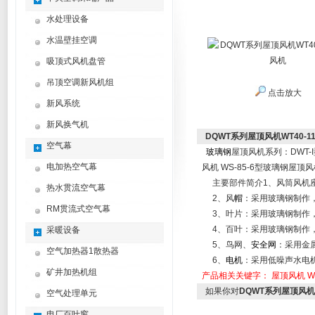
水处理设备
水温壁挂空调
吸顶式风机盘管
吊顶空调新风机组
点击放大
新风系统
新风换气机
DQWT系列屋顶风机WT40-
空气幕
玻璃钢
屋顶风机系列：
DWT-I
电加热空气幕
风机
WS-85-6
型玻璃钢屋顶风
主要部件简介
1
、风筒风机
热水贯流空气幕
2
、风
帽
：采用玻璃钢制作
RM贯流式空气幕
3
、叶片：采用玻璃钢制作
4
、百叶：采用玻璃钢制作
采暖设备
5
、鸟网、
安全网
：采用金
空气加热器1散热器
6
、
电机
：采用低噪声水电
矿井加热机组
产品相关关键字：
屋顶风机
W
如果你对
DQWT系列屋顶风机W
空气处理单元
电厂百叶窗