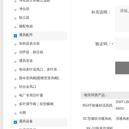
净化除尘杀菌过滤器
净化塔
补充说明：
除尘器
爆配电箱
通风配件
加热器表冷器
验证码：
消声器，静压箱
通风管道
电动多叶送风口，多叶排烟口
圆伞形风帽|圆锥型形风帽|筒形风帽
铝合金风口
相关同类产品：
电厂专用百叶窗
DWT-I
多叶调节阀｜轻型蝶阀
BGXF效爆斜流风机
660V
火阀
SC型侧吹冷暖风机
消通风
通风设备
XK-10新风空调机