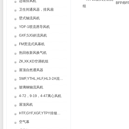
边墙排风机
BFP/
组
卫生间通风器，排风扇
壁式轴流风机
YDF-1喷流诱导风机
GXF,SJG斜流风机
FM贯流式风幕机
热回收新风换气机
ZK,XK,KD空调机组
屋顶自然通风器
SWF,YTHL,HLF,HL3-2A混流风机
玻璃钢轴流风机
4-72，9-19，4-47离心风机
屋顶风机
HTF,GYF,XGF,YTPY排烟风机
空气幕