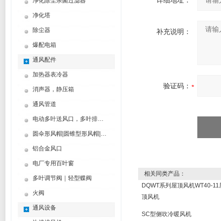
详细地址：
净化除尘杀菌过滤器
净化塔
除尘器
补充说明：
爆配电箱
通风配件
加热器表冷器
验证码：
消声器，静压箱
通风管道
电动多叶送风口，多叶排烟口
圆伞形风帽|圆锥型形风帽|筒形风帽
铝合金风口
电厂专用百叶窗
相关同类产品：
多叶调节阀｜轻型蝶阀
DQWT系列屋顶风机WT40-11
火阀
顶风机
通风设备
SC型侧吹冷暖风机