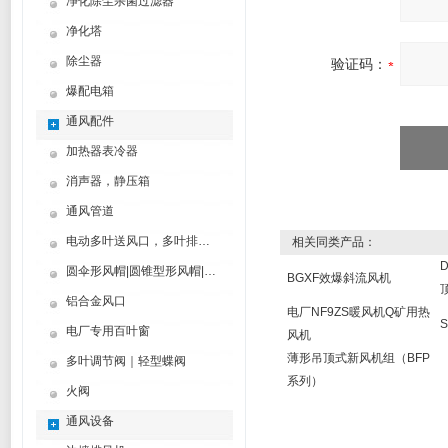
净化除尘杀菌过滤器
净化塔
除尘器
验证码：
爆配电箱
通风配件
加热器表冷器
消声器，静压箱
通风管道
电动多叶送风口，多叶排烟口
相关同类产品：
圆伞形风帽|圆锥型形风帽|筒形风帽
BGXF效爆斜流风机
铝合金风口
电厂NF9ZS暖风机Q矿用热
电厂专用百叶窗
风机
薄形吊顶式新风机组（BFP
多叶调节阀｜轻型蝶阀
系列）
火阀
通风设备