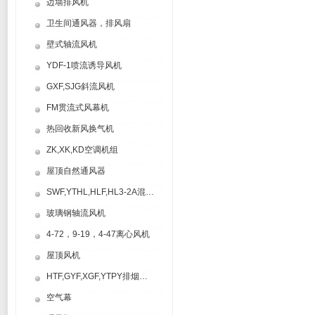
边墙排风机
卫生间通风器，排风扇
壁式轴流风机
YDF-1喷流诱导风机
GXF,SJG斜流风机
FM贯流式风幕机
热回收新风换气机
ZK,XK,KD空调机组
屋顶自然通风器
SWF,YTHL,HLF,HL3-2A混流风机
玻璃钢轴流风机
4-72，9-19，4-47离心风机
屋顶风机
HTF,GYF,XGF,YTPY排烟风机
空气幕