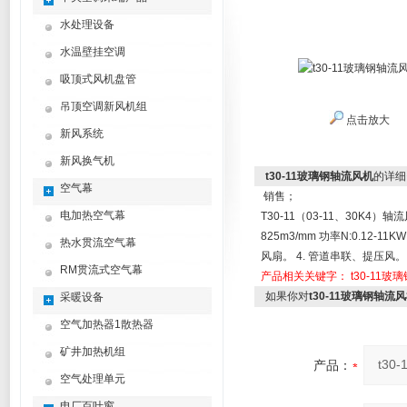
水处理设备
水温壁挂空调
吸顶式风机盘管
吊顶空调新风机组
点击放大
新风系统
新风换气机
t30-11玻璃钢轴流风机
的详细
空气幕
销售；
电加热空气幕
T30-11（03-11
、
30K4
）轴流
825m3/mm
功率
N:0.12-11K
热水贯流空气幕
风扇。
4.
管道串联、提压风。
RM贯流式空气幕
产品相关关键字：
t30-11
如果你对
t30-11玻璃钢轴流
采暖设备
空气加热器1散热器
矿井加热机组
产品：
空气处理单元
电厂百叶窗