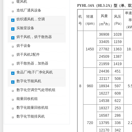
暖风机
PYHL-14A（HL3-2A）
型（
单、双
造纸厂通风设备
单速
风量
机
转速
风压
纺织通风机，空调
率
3
号
（rpm）
（Pa）
（m
/h）
（k
实验室设备
36908
1028
烘干风机，烘干散热器
33405
1159
烘干设备
1450
27782
1363
18.
烘干风机2配件
24509
1387
烘干散热器，加热器
21959
1419
24436
451
食品厂/电子厂净化风机
22117
508
数字化节能风机
8
960
18934
597
5.
数字化空调空气处理机组
16227
608
能量回收机组
14538
622
数字化能量回收机组
18327
253
16587
286
数字化节能排风机
720
13795
336
2.
12170
342