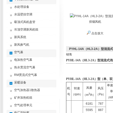
水处理设备
水温壁挂空调
吸顶式风机盘管
吊顶空调新风机组
点击放大
新风系统
新风换气机
PYHL-14A（HL3-2A）型混
空气幕
销售
电加热空气幕
PYHL-14A（HL3-2A）型混流
热水贯流空气幕
RM贯流式空气幕
PYHL-14A（HL3-2A）
型（
单、双
采暖设备
单速
风量
机
转速
风压
空气加热器1散热器
率
3
号
（rpm）
（Pa）
（m
/h）
（k
矿井加热机组
6181
787
空气处理单元
5595
887
电厂百叶窗