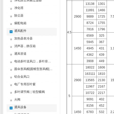
净化除尘杀菌过滤器
13138
1301
净化塔
11891
1466
除尘器
2900
9889
1725
7.
8724
1755
爆配电箱
7816
1796
通风配件
4.5
6569
325
加热器表冷器
5945
367
消声器，静压箱
1450
4945
431
1.
通风管道
4362
439
3908
449
电动多叶送风口，多叶排烟口
18022
1606
圆伞形风帽|圆锥型形风帽|筒形风帽
163111
1810
铝合金风口
2900
13565
2130
1
电厂专用百叶窗
11967
2167
多叶调节阀｜轻型蝶阀
10722
2217
5
9091
402
火阀
8156
452
通风设备
1450
6783
532
2.