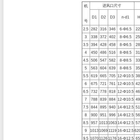
进风口尺寸
机
D1
D2
D3
n-d1
号
2.5
282
316
346
6-Φ6.5
22
3
338
372
402
8-Φ6.5
25
3.5
394
428
458
8-Φ6.5
28
4
450
486
516
8-Φ8.5
31
4.5
506
547
582
8-Φ8.5
33
5
563
604
639
8-Φ8.5
35
5.5
619
665
705
12-Φ10.5
38
6
675
721
761
12-Φ10.5
42
6.5
732
778
818
12-Φ10.5
46
7
788
839
884
12-Φ10.5
49
7.5
844
895
940
14-Φ12.5
51
8
900
951
996
14-Φ12.5
56
8.5
957
1013
1063
14-Φ12.5
57
9
1013
1069
1119
16-Φ12.5
62
9.5
1070
1126
1176
16-Φ12.5
65