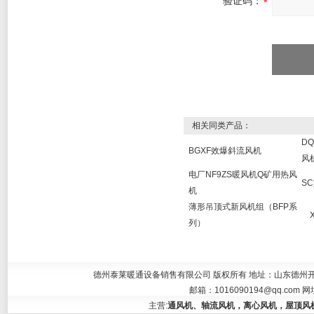
验证码：
相关同类产品：
D
BGXF效爆斜流风机
风
电厂NF9ZS暖风机Q矿用热风
S
机
薄形吊顶式新风机组（BFP系
X
列）
德州泰莱暖通设备销售有限公司 版权所有 地址：山东德州开发区大学东
邮箱：
1016090194@qq.com
网
主营:
通风机、轴流风机，离心风机，屋顶风