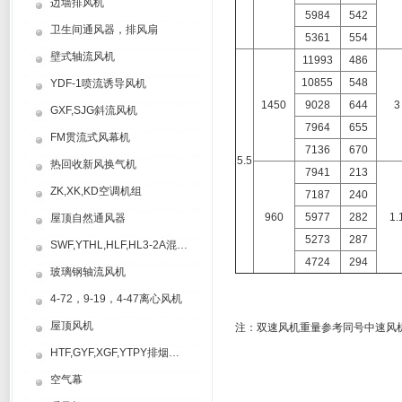
边墙排风机
5984
542
卫生间通风器，排风扇
5361
554
壁式轴流风机
11993
486
10855
548
YDF-1喷流诱导风机
1450
9028
644
3
GXF,SJG斜流风机
7964
655
FM贯流式风幕机
7136
670
5.5
热回收新风换气机
7941
213
ZK,XK,KD空调机组
7187
240
960
5977
282
1.
屋顶自然通风器
5273
287
SWF,YTHL,HLF,HL3-2A混流风机
4724
294
玻璃钢轴流风机
4-72，9-19，4-47离心风机
屋顶风机
注：双速风机重量参考同号中速风
HTF,GYF,XGF,YTPY排烟风机
空气幕