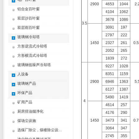
2900
4653
1044
2.
铝合金百叶窗
4104
1062
双层沙百叶窗
3678
1086
3.5
3091
197
双层雨百叶窗
2797
222
玻璃钢冷却塔
1450
2327
261
0.5
方形逆流式冷却塔
2052
265
方形横流式冷却塔
1839
272
玻璃钢低噪声冷却塔
9227
1028
8351
1159
人设备
2900
6946
1363
5.
玻璃钢产品
6127
1387
环保产品
5490
1419
4
矿用产品
4614
257
厨房排油烟净化
4176
290
1450
3473
341
0.7
煤场尘设施
3064
347
选煤厂除尘，煤楼除尘设计制造方案
2745
355