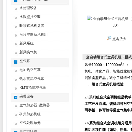
水处理设备
水温壁挂空调
吸顶式风机盘管
吊顶空调新风机组
点击放大
新风系统
新风换气机
全自动组合式空调机组（卧式Z
空气幕
3
风量10000～120000m
/h；
电加热空气幕
机电一体化产品、智能优化控
属紧凑型产品，减小了机组长
热水贯流空气幕
一、
组合式空调机组
概述
RM贯流式空气幕
采暖设备
ZK
系列
组合式空调机组
是我单
工艺开发而成。该机组可对空
空气加热器1散热器
写字楼、体育馆等需空气集中
矿井加热机组
空气处理单元
ZK系列
组合式空调机组
分通用
机组各项性能（如冷、热量、
电厂百叶窗