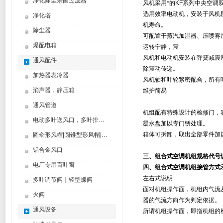
净化除尘杀菌过滤器
风机采用*的KF系列中央空
选用效率电动机，安装于风机
净化塔
机寿命。
除尘器
可配置干蒸汽加湿器、压喷雾
爆配电箱
运转宁静，震
风机和电动机安装在弹簧减震
通风配件
除震动传递。
加热器表冷器
风机轴和叶轮紧密配合，所有
消声器，静压箱
维护简易
通风管道
机组配有特殊设计的检修门，
电动多叶送风口，多叶排烟口
凝水盘加以专门锈处理。
箱体可拆卸，取出全部零件加
圆伞形风帽|圆锥型形风帽|筒形风帽
铝合金风口
三、
组合式空调机组
规格代号
电厂专用百叶窗
四、
组合式空调机组
接管方式
左右式说明
多叶调节阀｜轻型蝶阀
面对机组操作面，机组内气流
火阀
器的气流方向作为判定依据。
通风设备
所谓机组操作面，即指机组的