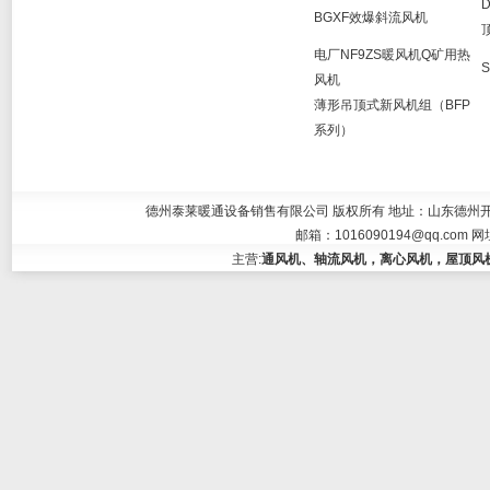
BGXF效爆斜流风机
电厂NF9ZS暖风机Q矿用热
风机
薄形吊顶式新风机组（BFP
系列）
德州泰莱暖通设备销售有限公司 版权所有 地址：山东德州开发区大学东
邮箱：
1016090194@qq.com
网
主营:
通风机、轴流风机，离心风机，屋顶风