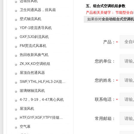
边墙排风机
五、
组合式空调机组
参数
卫生间通风器，排风扇
产品相关关键字：
节能型全自
壁式轴流风机
如果你对
全自动组合式空调机组
YDF-1喷流诱导风机
GXF,SJG斜流风机
产品：
FM贯流式风幕机
热回收新风换气机
您的单位：
ZK,XK,KD空调机组
屋顶自然通风器
您的姓名：
SWF,YTHL,HLF,HL3-2A混流风机
玻璃钢轴流风机
联系电话：
4-72，9-19，4-47离心风机
屋顶风机
HTF,GYF,XGF,YTPY排烟风机
常用邮箱：
空气幕