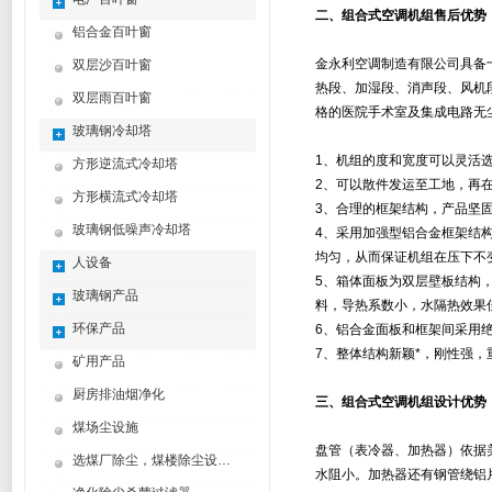
二、
组合式空调机组
售后优势
铝合金百叶窗
金永利空调制造有限公司具备
双层沙百叶窗
热段、加湿段、消声段、风机
双层雨百叶窗
格的医院手术室及集成电路无
玻璃钢冷却塔
1、机组的度和宽度可以灵活
方形逆流式冷却塔
2、可以散件发运至工地，再
方形横流式冷却塔
3、合理的框架结构，产品坚
玻璃钢低噪声冷却塔
4、采用加强型铝合金框架结
均匀，从而保证机组在压下不
人设备
5、箱体面板为双层壁板结构，
玻璃钢产品
料，导热系数小，水隔热效果
环保产品
6、铝合金面板和框架间采用
7、整体结构新颖*，刚性强，
矿用产品
厨房排油烟净化
三、
组合式空调机组
设计优势
煤场尘设施
盘管（表冷器、加热器）依据
选煤厂除尘，煤楼除尘设计制造方案
水阻小。加热器还有钢管绕铝